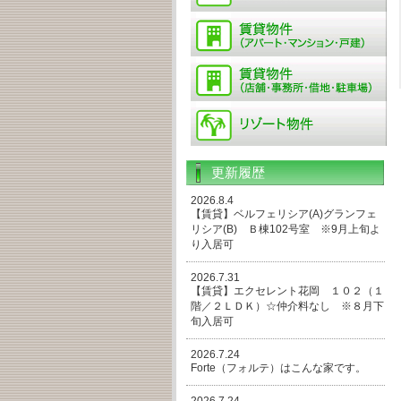
更新履歴
2026.8.4
【賃貸】ベルフェリシア(A)グランフェ
リシア(B) Ｂ棟102号室 ※9月上旬よ
り入居可
2026.7.31
【賃貸】エクセレント花岡 １０２（１
階／２ＬＤＫ）☆仲介料なし ※８月下
旬入居可
2026.7.24
Forte（フォルテ）はこんな家です。