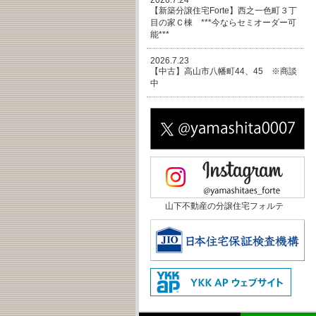
2026.7.24
【新築分譲住宅Forte】西之一色町３丁
目の家Ｃ棟 ***今ならセミオーダー可
能***
2026.7.23
【中古】高山市八幡町44、45 ※商談
中
山下不動産の分譲住宅フォルテ