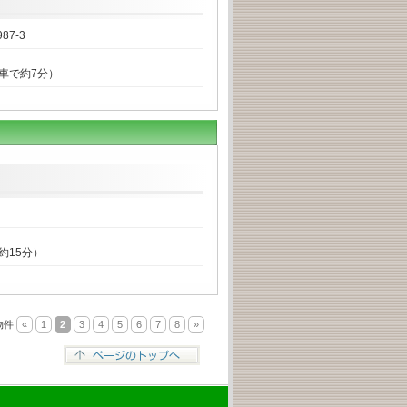
7-3
（車で約7分）
約15分）
物件
«
1
2
3
4
5
6
7
8
»