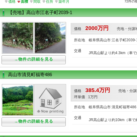
価格
面積
間取
住所
築年月
72件の
【売地】高山市江名子町2039-1
2000万円
価格
売地・分譲
所在地
岐阜県高山市 江名子町2039-
交通
JR高山駅より約4.3km（車で
→物件の詳細を見る
高山市清見町福寄486
385.4万円
価格
売地・分譲
坪単価
1万円
所在地
岐阜県高山市 清見町福寄486
交通
JR高山駅より約10km（車で
→物件の詳細を見る