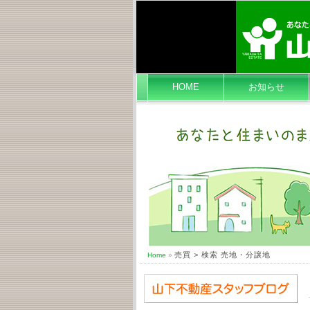
HOME
お知らせ
売買 > 検索 売地・分譲地
Home
»