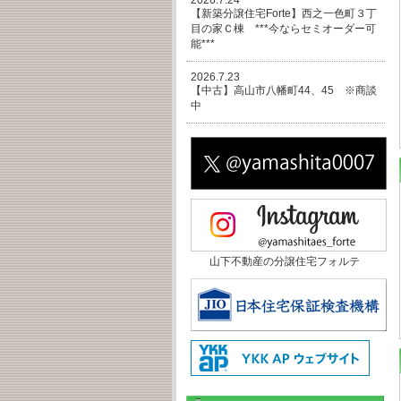
2026.7.24
【新築分譲住宅Forte】西之一色町３丁
目の家Ｃ棟 ***今ならセミオーダー可
能***
2026.7.23
【中古】高山市八幡町44、45 ※商談
中
山下不動産の分譲住宅フォルテ