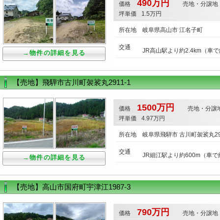
490万円
価格
売地・分譲地
坪単価
1.5万円
所在地
岐阜県高山市 江名子町
交通
JR高山駅より約2.4km（車で
→物件の詳細を見る
【売地】飛騨市古川町袈裟丸2911-1
1500万円
価格
売地・分譲
坪単価
4.97万円
所在地
岐阜県飛騨市 古川町袈裟丸291
交通
JR細江駅より約600m（車で
→物件の詳細を見る
【売地】高山市国府町宇津江1987-3
790万円
価格
売地・分譲地