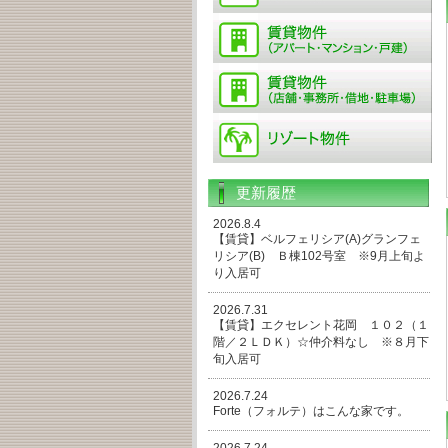
更新履歴
2026.8.4
【賃貸】ベルフェリシア(A)グランフェ
リシア(B) Ｂ棟102号室 ※9月上旬よ
り入居可
2026.7.31
【賃貸】エクセレント花岡 １０２（１
階／２ＬＤＫ）☆仲介料なし ※８月下
旬入居可
2026.7.24
Forte（フォルテ）はこんな家です。