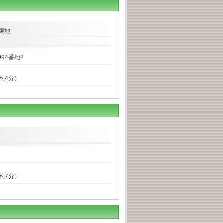
譲地
94番地2
で約4分）
で約7分）