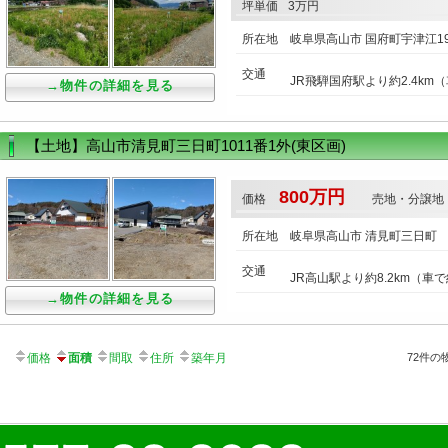
坪単価
3万円
所在地
岐阜県高山市 国府町宇津江198
交通
JR飛騨国府駅より約2.4km
→物件の詳細を見る
【土地】高山市清見町三日町1011番1外(東区画)
800万円
価格
売地・分譲地
所在地
岐阜県高山市 清見町三日町
交通
JR高山駅より約8.2km（車で
→物件の詳細を見る
価格
面積
間取
住所
築年月
72件の