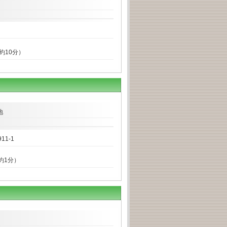
約10分）
地
1-1
約1分）