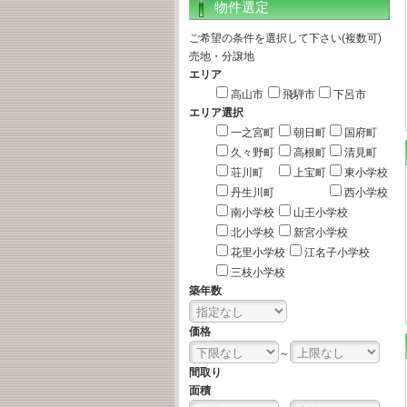
物件選定
ご希望の条件を選択して下さい(複数可)
売地・分譲地
エリア
高山市
飛騨市
下呂市
エリア選択
一之宮町
朝日町
国府町
久々野町
高根町
清見町
荘川町
上宝町
東小学校
丹生川町
西小学校
南小学校
山王小学校
北小学校
新宮小学校
花里小学校
江名子小学校
三枝小学校
築年数
価格
～
間取り
面積