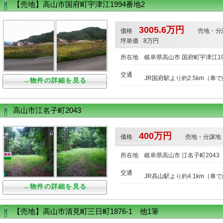
【売地】高山市国府町宇津江1994番地2
3005.6万円
価格
売地・分
坪単価
8万円
所在地
岐阜県高山市 国府町宇津江19
交通
JR国府駅より約2.5km（車
→物件の詳細を見る
高山市江名子町2043
400万円
価格
売地・分譲地
所在地
岐阜県高山市 江名子町2043
交通
JR高山駅より約4.1km（車
→物件の詳細を見る
【売地】高山市清見町三日町1876-1 他1筆