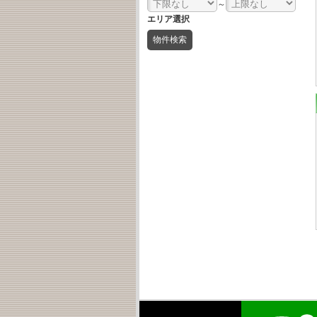
～
エリア選択