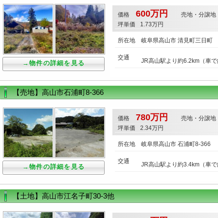
600万円
価格
売地・分譲地
坪単価
1.73万円
所在地
岐阜県高山市 清見町三日町
交通
JR高山駅より約6.2km（車で
→物件の詳細を見る
【売地】高山市石浦町8-366
780万円
価格
売地・分譲地
坪単価
2.34万円
所在地
岐阜県高山市 石浦町8-366
交通
JR高山駅より約3.4km（車で
→物件の詳細を見る
【土地】高山市江名子町30-3他