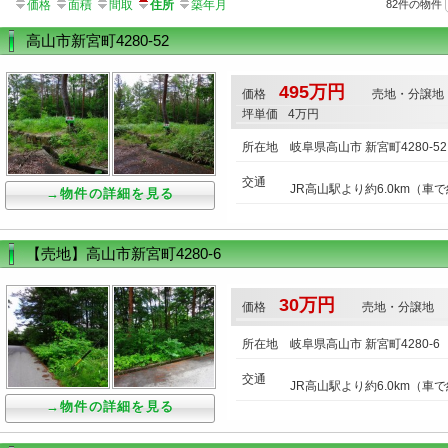
価格
面積
間取
住所
築年月
82件の物件
高山市新宮町4280-52
495万円
価格
売地・分譲地
坪単価
4万円
所在地
岐阜県高山市 新宮町4280-52
交通
JR高山駅より約6.0km（車で
→物件の詳細を見る
【売地】高山市新宮町4280-6
30万円
価格
売地・分譲地
所在地
岐阜県高山市 新宮町4280-6
交通
JR高山駅より約6.0km（車で
→物件の詳細を見る