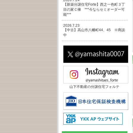
2026.7.24
【新築分譲住宅Forte】西之一色町３丁
目の家Ｃ棟 ***今ならセミオーダー可
能***
2026.7.23
【中古】高山市八幡町44、45 ※商談
中
山下不動産の分譲住宅フォルテ