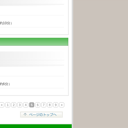
約10分）
で約6分）
«
1
2
3
4
5
6
7
8
9
»