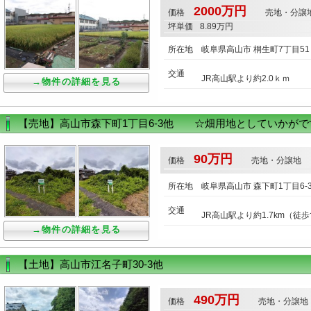
2000万円
価格
売地・分譲
坪単価
8.89万円
所在地
岐阜県高山市 桐生町7丁目51
交通
JR高山駅より約2.0ｋｍ
→物件の詳細を見る
【売地】高山市森下町1丁目6-3他 ☆畑用地としていかがで
90万円
価格
売地・分譲地
所在地
岐阜県高山市 森下町1丁目6-
交通
JR高山駅より約1.7km（徒
→物件の詳細を見る
【土地】高山市江名子町30-3他
490万円
価格
売地・分譲地