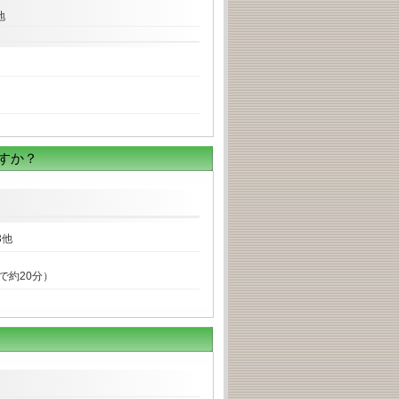
地
すか？
3他
歩で約20分）