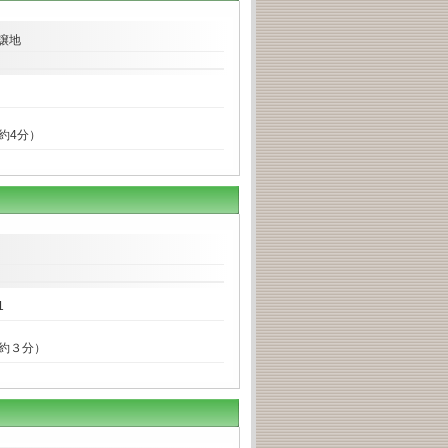
譲地
で約4分）
1
で約３分）