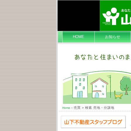
HOME
お知らせ
売買 > 検索 売地・分譲地
Home
»