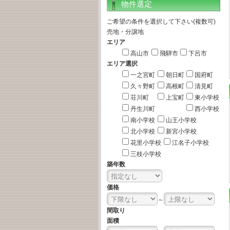
物件選定
ご希望の条件を選択して下さい(複数可)
売地・分譲地
エリア
高山市
飛騨市
下呂市
エリア選択
一之宮町
朝日町
国府町
久々野町
高根町
清見町
荘川町
上宝町
東小学校
丹生川町
西小学校
南小学校
山王小学校
北小学校
新宮小学校
花里小学校
江名子小学校
三枝小学校
築年数
価格
～
間取り
面積