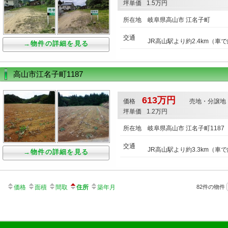
坪単価
1.5万円
所在地
岐阜県高山市 江名子町
交通
JR高山駅より約2.4km（車で
→物件の詳細を見る
高山市江名子町1187
613万円
価格
売地・分譲地
坪単価
1.2万円
所在地
岐阜県高山市 江名子町1187
交通
JR高山駅より約3.3km（車
→物件の詳細を見る
価格
面積
間取
住所
築年月
82件の物件