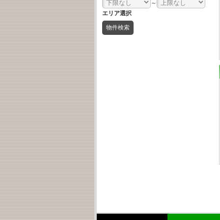
～
エリア選択