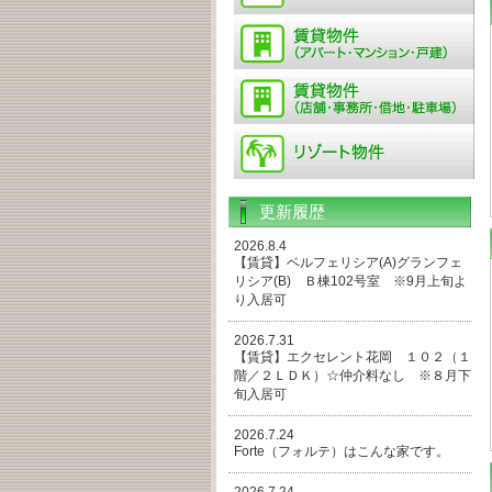
更新履歴
2026.8.4
【賃貸】ベルフェリシア(A)グランフェ
リシア(B) Ｂ棟102号室 ※9月上旬よ
り入居可
2026.7.31
【賃貸】エクセレント花岡 １０２（１
階／２ＬＤＫ）☆仲介料なし ※８月下
旬入居可
2026.7.24
Forte（フォルテ）はこんな家です。