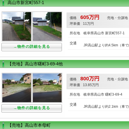
高山市新宮町557-1
605万円
価格
売地・分譲地
坪単価
11万円
所在地
岐阜県高山市 新宮町557-1
交通
JR高山駅より約4.5km（車
→物件の詳細を見る
【売地】高山市曙町3-69-4他
800万円
価格
売地・分譲地
坪単価
13.85万円
所在地
岐阜県高山市 曙町3-69-4
交通
JR高山駅より約2.1km（車
→物件の詳細を見る
【売地】高山市本母町