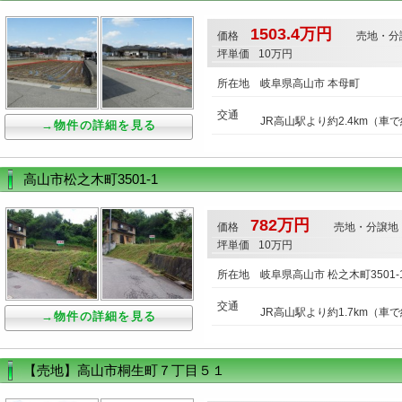
1503.4万円
価格
売地・分
坪単価
10万円
所在地
岐阜県高山市 本母町
交通
JR高山駅より約2.4km（車
→物件の詳細を見る
高山市松之木町3501-1
782万円
価格
売地・分譲地
坪単価
10万円
所在地
岐阜県高山市 松之木町3501-
交通
JR高山駅より約1.7km（車
→物件の詳細を見る
【売地】高山市桐生町７丁目５１