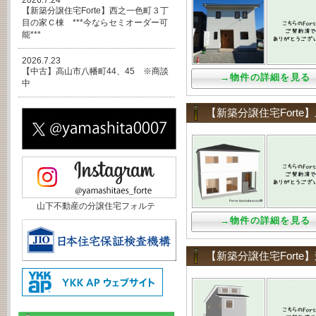
2026.7.24
【新築分譲住宅Forte】西之一色町３丁
目の家Ｃ棟 ***今ならセミオーダー可
能***
2026.7.23
【中古】高山市八幡町44、45 ※商談
→物件の詳細を見る
中
【新築分譲住宅Fort
山下不動産の分譲住宅フォルテ
→物件の詳細を見る
【新築分譲住宅Fort