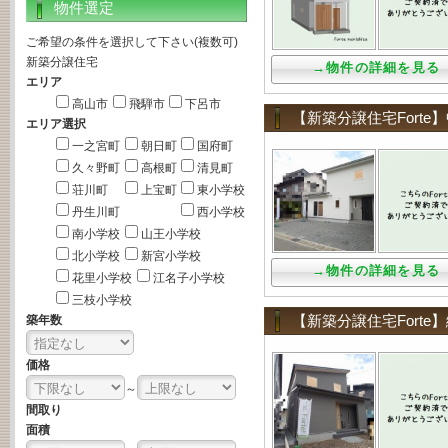
物件選定
ご希望の条件を選択して下さい(複数可)
新築分譲住宅
→物件の詳細を見る
エリア
高山市
飛騨市
下呂市
【新築分譲住宅Fort
エリア選択
一之宮町
朝日町
国府町
久々野町
高根町
清見町
荘川町
上宝町
東小学校
丹生川町
西小学校
南小学校
山王小学校
北小学校
新宮小学校
→物件の詳細を見る
花里小学校
江名子小学校
三枝小学校
【新築分譲住宅Fort
築年数
価格
～
間取り
面積