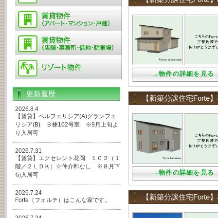
→物件の詳細を見る
更新履歴
【新築分譲住宅Fort
2026.8.4
【賃貸】ベルフェリシア(A)グランフェ
リシア(B) Ｂ棟102号室 ※9月上旬よ
り入居可
2026.7.31
【賃貸】エクセレント花岡 １０２（１
階／２ＬＤＫ）☆仲介料なし ※８月下
→物件の詳細を見る
旬入居可
2026.7.24
【新築分譲住宅Fort
Forte（フォルテ）はこんな家です。