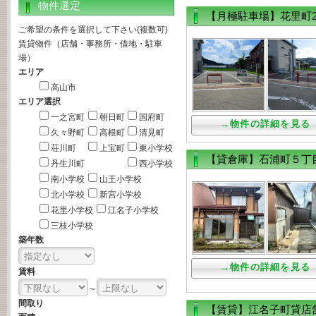
物件選定
【月極駐車場】花里町
ご希望の条件を選択して下さい(複数可)
賃貸物件（店舗・事務所・借地・駐車
場）
エリア
高山市
エリア選択
一之宮町
朝日町
国府町
→物件の詳細を見る
久々野町
高根町
清見町
荘川町
上宝町
東小学校
【貸倉庫】石浦町５丁
丹生川町
西小学校
南小学校
山王小学校
北小学校
新宮小学校
花里小学校
江名子小学校
三枝小学校
築年数
→物件の詳細を見る
賃料
～
間取り
【賃貸】江名子町貸店