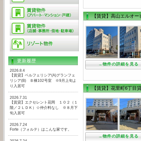
【賃貸】高山エルオー
更新履歴
→物件の詳細を見る
2026.8.4
【賃貸】ベルフェリシア(A)グランフェ
リシア(B) Ｂ棟102号室 ※9月上旬よ
り入居可
【賃貸】花里町6丁目
2026.7.31
【賃貸】エクセレント花岡 １０２（１
階／２ＬＤＫ）☆仲介料なし ※８月下
旬入居可
2026.7.24
Forte（フォルテ）はこんな家です。
→物件の詳細を見る