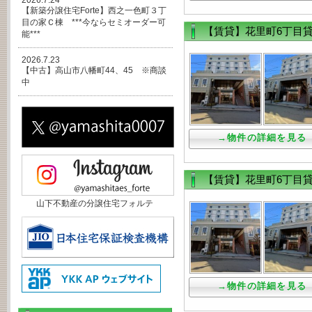
2026.7.24
【新築分譲住宅Forte】西之一色町３丁
目の家Ｃ棟 ***今ならセミオーダー可
【賃貸】花里町6丁目
能***
2026.7.23
【中古】高山市八幡町44、45 ※商談
中
→物件の詳細を見る
【賃貸】花里町6丁目
山下不動産の分譲住宅フォルテ
→物件の詳細を見る