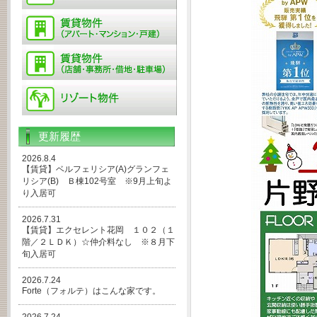
更新履歴
2026.8.4
【賃貸】ベルフェリシア(A)グランフェ
リシア(B) Ｂ棟102号室 ※9月上旬よ
り入居可
2026.7.31
【賃貸】エクセレント花岡 １０２（１
階／２ＬＤＫ）☆仲介料なし ※８月下
旬入居可
2026.7.24
Forte（フォルテ）はこんな家です。