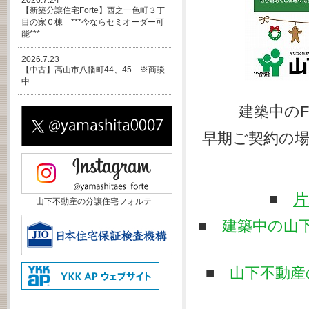
2026.7.24
【新築分譲住宅Forte】西之一色町３丁
目の家Ｃ棟 ***今ならセミオーダー可
能***
2026.7.23
【中古】高山市八幡町44、45 ※商談
中
建築中のF
早期ご契約の
■
片
山下不動産の分譲住宅フォルテ
■
建築中の山下
■
山下不動産