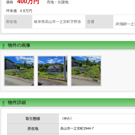
400万円
価格
売地・分譲地
坪単価
4.9万円
所在地
岐阜県高山市一之宮町字野添
交通
JR飛騨一之
物件の画像
物件詳細
取引態様
《仲介》
所在地
高山市一之宮町2944-7