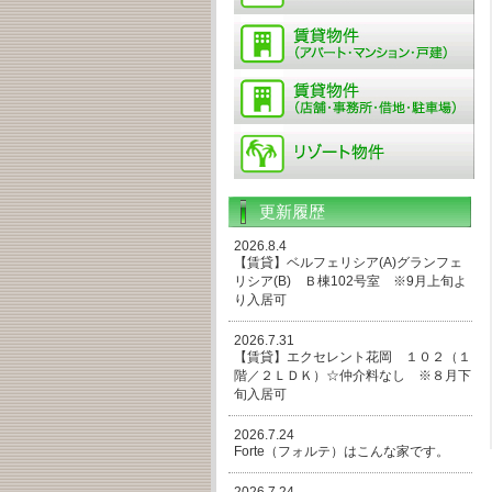
更新履歴
2026.8.4
【賃貸】ベルフェリシア(A)グランフェ
リシア(B) Ｂ棟102号室 ※9月上旬よ
り入居可
2026.7.31
【賃貸】エクセレント花岡 １０２（１
階／２ＬＤＫ）☆仲介料なし ※８月下
旬入居可
2026.7.24
Forte（フォルテ）はこんな家です。