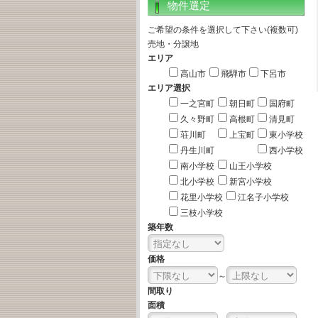
物件選定
ご希望の条件を選択して下さい(複数可)
売地・分譲地
エリア
高山市
飛騨市
下呂市
エリア選択
一之宮町
朝日町
国府町
久々野町
高根町
清見町
荘川町
上宝町
東小学校
丹生川町
西小学校
南小学校
山王小学校
北小学校
新宮小学校
花里小学校
江名子小学校
三枝小学校
築年数
価格
～
間取り
面積