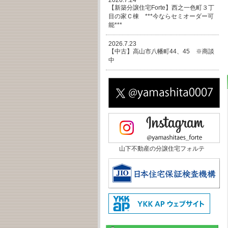
2026.7.24
【新築分譲住宅Forte】西之一色町３丁
目の家Ｃ棟 ***今ならセミオーダー可
能***
2026.7.23
【中古】高山市八幡町44、45 ※商談
中
山下不動産の分譲住宅フォルテ