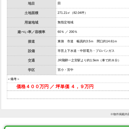
地目
田
土地面積
271.21㎡（82.04坪）
用途地域
無指定地域
建ぺい率／容積率
60％ ／ 200％
接道
東側 市道 幅員約3.5ｍ 間口約14.61ｍ
設備
市営上下水道・中部電力・プロパンガス
交通
JR飛騨一之宮駅より約1.5km（車で約８分）
学区
宮小・宮中
＜備考＞
価格４００万円 ／ 坪単価 ４，９万円
※物件掲載内