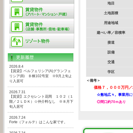
地目
土地面積
用途地域
建ぺい率／容積率
接道
設備
更新履歴
交通
2026.8.4
【賃貸】ベルフェリシア(A)グランフェ
学区
リシア(B) Ｂ棟102号室 ※9月上旬よ
＜備考＞
り入居可
価格７，０００万円／坪
2026.7.31
☆敷地広々。事業用にい
【賃貸】エクセレント花岡 １０２（１
階／２ＬＤＫ）☆仲介料なし ※８月下
◎間口約70ｍあり
旬入居可
2026.7.24
Forte（フォルテ）はこんな家です。