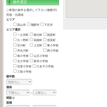
物件選定
ご希望の条件を選択して下さい(複数可)
売地・分譲地
エリア
高山市
飛騨市
下呂市
エリア選択
一之宮町
朝日町
国府町
久々野町
高根町
清見町
荘川町
上宝町
東小学校
丹生川町
西小学校
南小学校
山王小学校
北小学校
新宮小学校
花里小学校
江名子小学校
三枝小学校
築年数
価格
～
間取り
面積