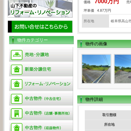
7000万円
価格
売
坪単価
4.87万円
所在地
岐阜県高山市
物件カテゴリー
物件の画像
物件詳細
取引態様
所在地