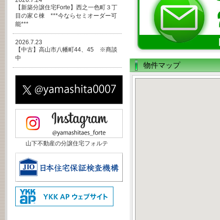
2026.7.24
【新築分譲住宅Forte】西之一色町３丁
目の家Ｃ棟 ***今ならセミオーダー可
能***
2026.7.23
【中古】高山市八幡町44、45 ※商談
中
物件マップ
山下不動産の分譲住宅フォルテ