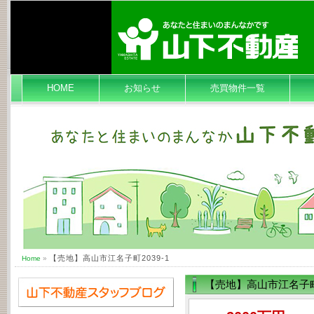
HOME
お知らせ
売買物件一覧
【売地】高山市江名子町2039-1
Home
»
【売地】高山市江名子町2