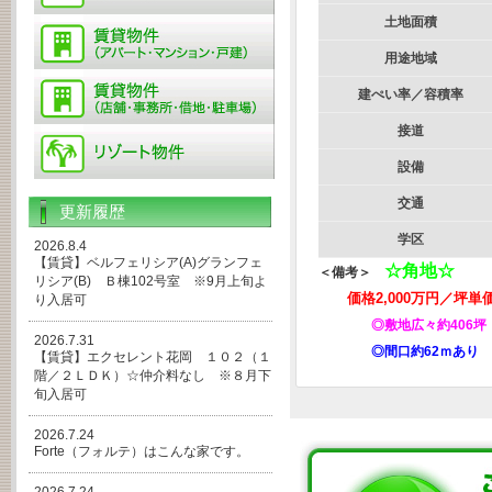
土地面積
用途地域
建ぺい率／容積率
接道
設備
交通
更新履歴
学区
2026.8.4
【賃貸】ベルフェリシア(A)グランフェ
☆角地☆
＜備考＞
リシア(B) Ｂ棟102号室 ※9月上旬よ
価格2,000万円／坪単価 
り入居可
◎敷地広々約406坪
2026.7.31
◎間口約62ｍあり
【賃貸】エクセレント花岡 １０２（１
階／２ＬＤＫ）☆仲介料なし ※８月下
旬入居可
2026.7.24
Forte（フォルテ）はこんな家です。