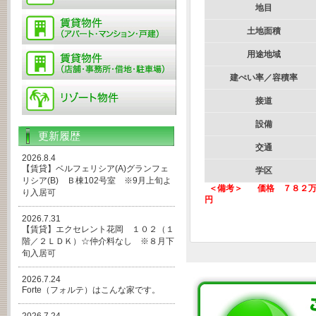
地目
土地面積
用途地域
建ぺい率／容積率
接道
設備
更新履歴
交通
2026.8.4
【賃貸】ベルフェリシア(A)グランフェ
学区
リシア(B) Ｂ棟102号室 ※9月上旬よ
＜備考＞
価格 ７８２万
り入居可
2026.7.31
【賃貸】エクセレント花岡 １０２（１
階／２ＬＤＫ）☆仲介料なし ※８月下
旬入居可
2026.7.24
Forte（フォルテ）はこんな家です。