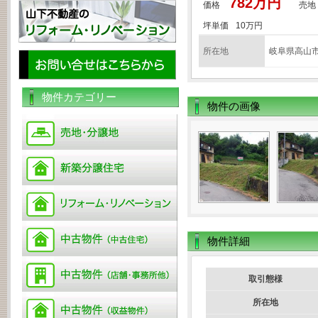
782万円
価格
売地
坪単価
10万円
所在地
岐阜県高山市
物件カテゴリー
物件の画像
物件詳細
取引態様
所在地