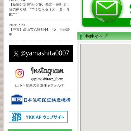
2026.7.24
【新築分譲住宅Forte】西之一色町３丁
目の家Ｃ棟 ***今ならセミオーダー可
能***
2026.7.23
【中古】高山市八幡町44、45 ※商談
中
物件マップ
山下不動産の分譲住宅フォルテ