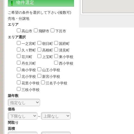
物件選定
ご希望の条件を選択して下さい(複数可)
売地・分譲地
エリア
高山市
飛騨市
下呂市
エリア選択
一之宮町
朝日町
国府町
久々野町
高根町
清見町
荘川町
上宝町
東小学校
丹生川町
西小学校
南小学校
山王小学校
北小学校
新宮小学校
花里小学校
江名子小学校
三枝小学校
築年数
価格
～
間取り
面積