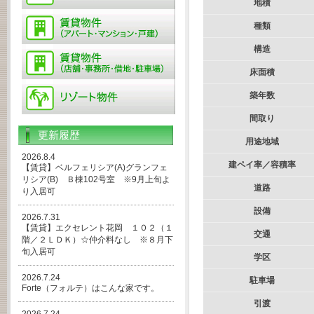
地積
種類
構造
床面積
築年数
間取り
更新履歴
用途地域
2026.8.4
建ペイ率／容積率
【賃貸】ベルフェリシア(A)グランフェ
リシア(B) Ｂ棟102号室 ※9月上旬よ
道路
り入居可
設備
2026.7.31
【賃貸】エクセレント花岡 １０２（１
交通
階／２ＬＤＫ）☆仲介料なし ※８月下
旬入居可
学区
2026.7.24
駐車場
Forte（フォルテ）はこんな家です。
引渡