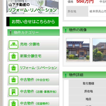
550万円
価格
中古
所在地
岐阜県高山
物件の画像
物件カテゴリー
物件詳細
取引態様
所在地
地目