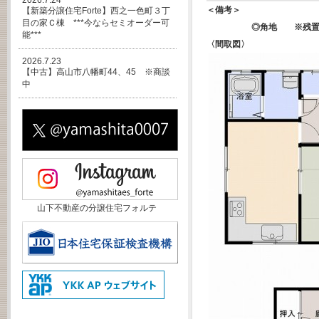
2026.7.24
＜備考＞
【新築分譲住宅Forte】西之一色町３丁
目の家Ｃ棟 ***今ならセミオーダー可
◎角地 ※残置物
能***
〈間取図〉
2026.7.23
【中古】高山市八幡町44、45 ※商談
中
山下不動産の分譲住宅フォルテ