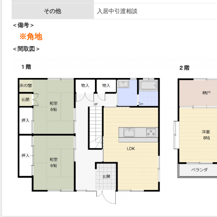
その他
入居中引渡相談
＜備考＞
※角地
＜間取図＞