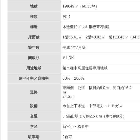
地積
199.49㎡（60.35坪）
種類
居宅
構造
木造亜鉛メッキ鋼板葺2階建
床面積
1階65.41㎡ 2階48.02㎡ 延113.43㎡（34.
築年数
平成7年7月築
間取り
５LDK
用途地域
第ニ種中高層住居専用地域
建ペイ率／容積率
60% 200%
東南側 公道 幅員約9.0ｍ、間口約16.4
道路
ｍ 西側 公道 幅員
24.5ｍ
設備
市営上下水道・中部電力・ＬＰガス
交通
JR高山駅より約2.5ｋm（車で約9分）
学区
新宮小・松倉中
駐車場
2台可