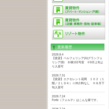
更新履歴
2026.8.4
【賃貸】ベルフェリシア(A)グランフェ
リシア(B) Ｂ棟102号室 ※9月上旬よ
り入居可
2026.7.31
【賃貸】エクセレント花岡 １０２（１
階／２ＬＤＫ）☆仲介料なし ※８月下
旬入居可
2026.7.24
Forte（フォルテ）はこんな家です。