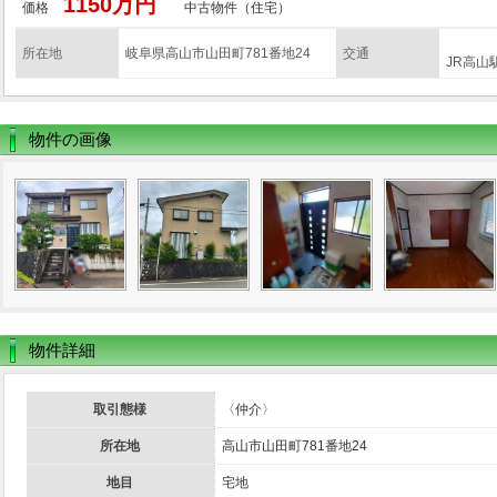
1150万円
価格
中古物件（住宅）
所在地
岐阜県高山市山田町781番地24
交通
JR高山
物件の画像
物件詳細
取引態様
〈仲介〉
所在地
高山市山田町781番地24
地目
宅地