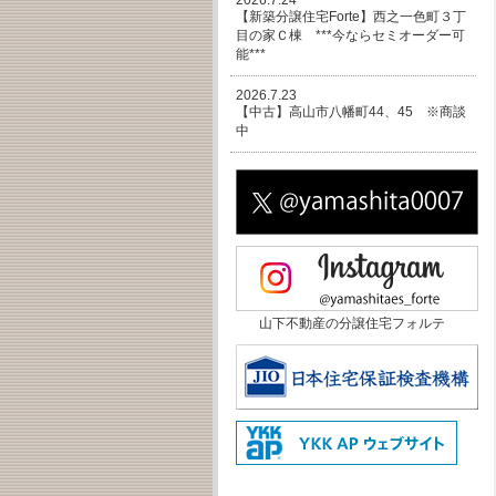
2026.7.24
【新築分譲住宅Forte】西之一色町３丁
目の家Ｃ棟 ***今ならセミオーダー可
能***
2026.7.23
【中古】高山市八幡町44、45 ※商談
中
山下不動産の分譲住宅フォルテ