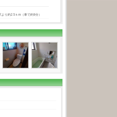
駅より約2.5ｋm（車で約9分）