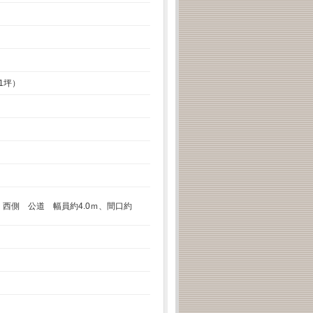
31坪）
約4.0ｍ、間口約