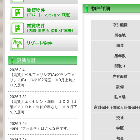
物件詳細
取引態様
所在地
構造
築年数
更新履歴
間取り
2026.8.4
【賃貸】ベルフェリシア(A)グランフェ
専有面積
リシア(B) Ｂ棟102号室 ※9月上旬よ
り入居可
設備
2026.7.31
駐車場
【賃貸】エクセレント花岡 １０２（１
階／２ＬＤＫ）☆仲介料なし ※８月下
家財保険（借家人賠償保険
旬入居可
交通
2026.7.24
学区
Forte（フォルテ）はこんな家です。
敷金