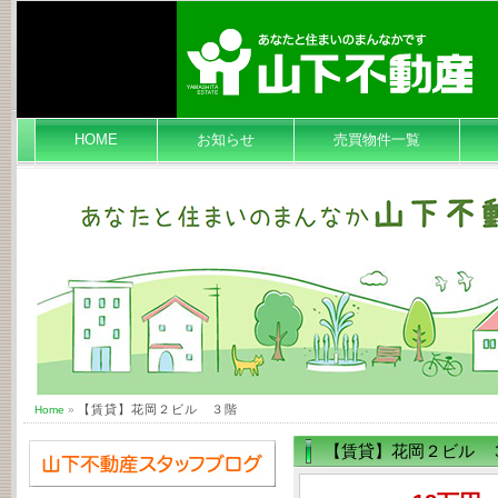
HOME
お知らせ
売買物件一覧
【賃貸】花岡２ビル ３階
Home
»
【賃貸】花岡２ビル 