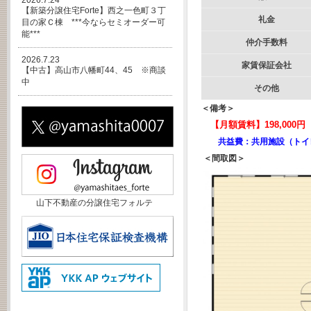
2026.7.24
【新築分譲住宅Forte】西之一色町３丁
礼金
目の家Ｃ棟 ***今ならセミオーダー可
能***
仲介手数料
2026.7.23
家賃保証会社
【中古】高山市八幡町44、45 ※商談
中
その他
＜備考＞
【月額賃料】198,000
共益費：共用施設（トイ
＜間取図＞
山下不動産の分譲住宅フォルテ