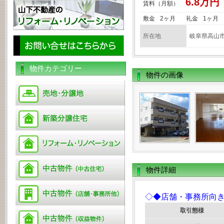
6.8万円
賃料（月額）
敷金
2ヶ月
礼金
1ヶ月
所在地
岐阜県高山市
物件カテゴリー
物件の画像
物件詳細
◇◆店舗・事務所向
取引態様