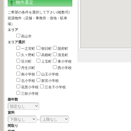
物件選定
ご希望の条件を選択して下さい(複数可)
賃貸物件（店舗・事務所・借地・駐車
場）
エリア
高山市
エリア選択
一之宮町
朝日町
国府町
久々野町
高根町
清見町
荘川町
上宝町
東小学校
丹生川町
西小学校
南小学校
山王小学校
北小学校
新宮小学校
花里小学校
江名子小学校
三枝小学校
築年数
賃料
～
間取り