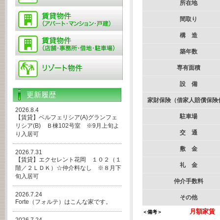
所在地
間取り
構 造
築年数
専有面積
設 備
更新履歴
家財保険
（借家人賠償保険
2026.8.4
駐車場
【賃貸】ベルフェリシア(A)グランフェ
リシア(B) Ｂ棟102号室 ※9月上旬よ
交 通
り入居可
敷 金
2026.7.31
【賃貸】エクセレント花岡 １０２（１
礼 金
階／２ＬＤＫ）☆仲介料なし ※８月下
旬入居可
仲介手数料
2026.7.24
その他
Forte（フォルテ）はこんな家です。
月額家賃
＜備考＞