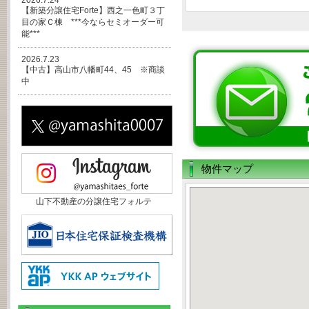
2026.7.24
【新築分譲住宅Forte】西之一色町３丁
目の家Ｃ棟 ***今ならセミオーダー可
能***
2026.7.23
【中古】高山市八幡町44、45 ※商談
中
物件マップ
山下不動産の分譲住宅フォルテ