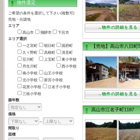
物件選定
ご希望の条件を選択して下さい(複数可)
売地・分譲地
エリア
→物件の詳細を見る
高山市
飛騨市
下呂市
エリア選択
一之宮町
朝日町
国府町
【売地】高山市八日町
久々野町
高根町
清見町
荘川町
上宝町
東小学校
丹生川町
西小学校
南小学校
山王小学校
北小学校
新宮小学校
花里小学校
江名子小学校
三枝小学校
→物件の詳細を見る
築年数
高山市江名子町1187
価格
～
間取り
面積