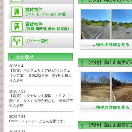
→物件の詳細を見る
更新履歴
【売地】高山市新宮町33
2026.8.4
【賃貸】ベルフェリシア(A)グランフェ
リシア(B) Ｂ棟102号室 ※9月上旬よ
り入居可
2026.7.31
【賃貸】エクセレント花岡 １０２（１
階／２ＬＤＫ）☆仲介料なし ※８月下
旬入居可
→物件の詳細を見る
2026.7.24
Forte（フォルテ）はこんな家です。
【売地】高山市新宮町38