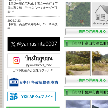
2026.7.24
【新築分譲住宅Forte】西之一色町３丁
目の家Ｃ棟 ***今ならセミオーダー可
能***
2026.7.23
【中古】高山市八幡町44、45 ※商談
中
→物件の詳細を見る
【売地】高山市清見町
山下不動産の分譲住宅フォルテ
→物件の詳細を見る
【売地】飛騨市古川町宮